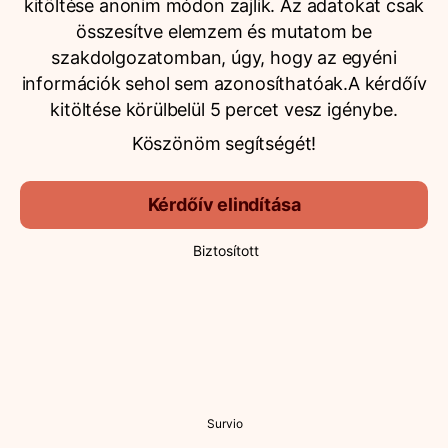
kitöltése anonim módon zajlik. Az adatokat csak
összesítve elemzem és mutatom be
szakdolgozatomban, úgy, hogy az egyéni
információk sehol sem azonosíthatóak.A kérdőív
kitöltése körülbelül 5 percet vesz igénybe.
Köszönöm segítségét!
Kérdőív elindítása
Biztosított
Survio