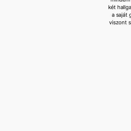
két hallg
a saját
viszont 