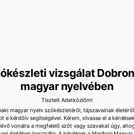
ókészleti vizsgálat Dobro
magyar nyelvében
Tisztelt Adatközlőm!
aki magyar nyelv szókészletéről, tájszavainak életéről
ot e kérdőív segítségével. Kérem, olvassa el a kérdéseke
 lévő vonalra a megfelelő szót vagy szavakat úgy, ah
api életében használja. A kérdések a Maribori Magyar