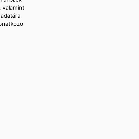
, valamint
 adatára
vonatkozó