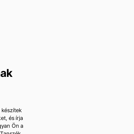
nak
 készítek
t, és írja
ogyan Ön a
 Tanszék