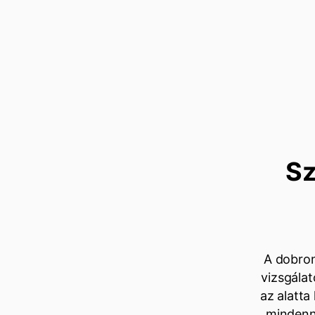
Sz
A dobron
vizsgálat
az alatta
mindenn