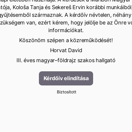
atója, Kološa Tanja és Sekereš Ervin korábbi munkáiból
 gyűjtésemből származnak. A kérdőív névtelen, néhány
szükségem van, ezért kérem, hogy jelölje be az Önre 
információkat.
Köszönöm szépen a közreműködését!
Horvat David
III. éves magyar–földrajz szakos hallgató
Kérdőív elindítása
Biztosított