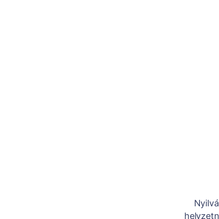
Nyilvá
helyzetn