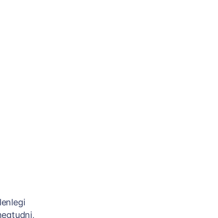
s
lenlegi
megtudni,