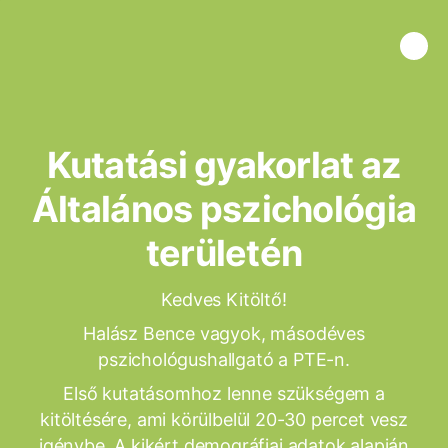
Kutatási gyakorlat az
Általános pszichológia
területén
Kedves Kitöltő!
Halász Bence vagyok, másodéves
pszichológushallgató a PTE-n.
Első kutatásomhoz lenne szükségem a
kitöltésére, ami körülbelül 20-30 percet vesz
igénybe. A kikért demográfiai adatok alapján