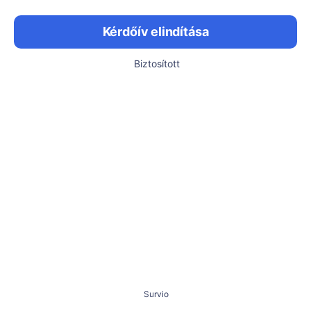
Kérdőív elindítása
Biztosított
Survio