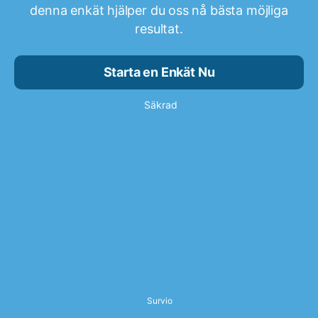
denna enkät hjälper du oss nå bästa möjliga
resultat.
Starta en Enkät Nu
Säkrad
Survio