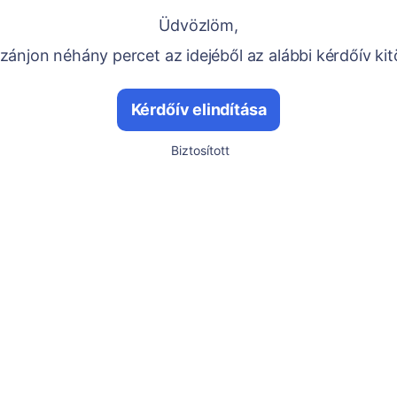
Üdvözlöm,
ánjon néhány percet az idejéből az alábbi kérdőív kit
Kérdőív elindítása
Biztosított