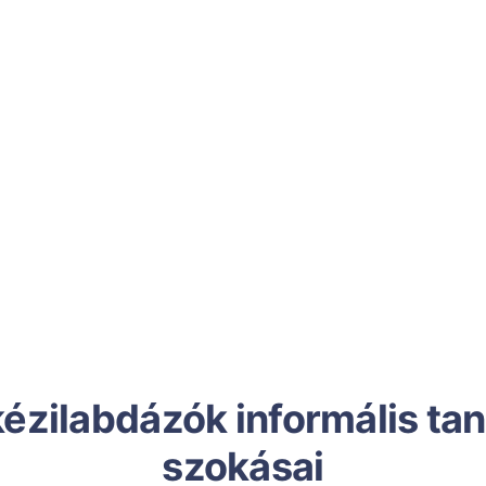
kézilabdázók informális tan
szokásai