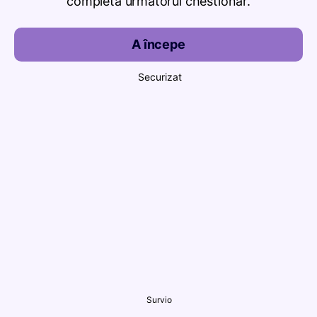
completa următorul chestionar.
A începe
Securizat
Survio