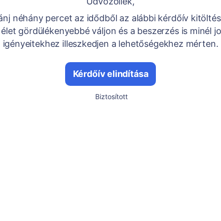
Üdvözöllek,
ánj néhány percet az idődből az alábbi kérdőív kitölté
i élet gördülékenyebbé váljon és a beszerzés is minél jo
igényeitekhez illeszkedjen a lehetőségekhez mérten.
Kérdőív elindítása
Biztosított