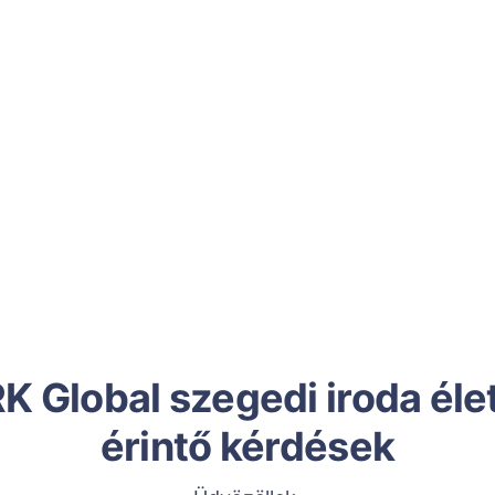
K Global szegedi iroda éle
érintő kérdések