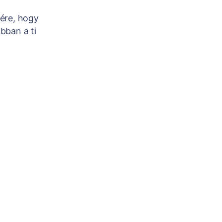
sére, hogy
bban a ti