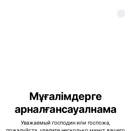
Мұғалімдерге
арналғансауалнама
Уважаемый господин или госпожа,
пожалуйста, уделите несколько минут вашего