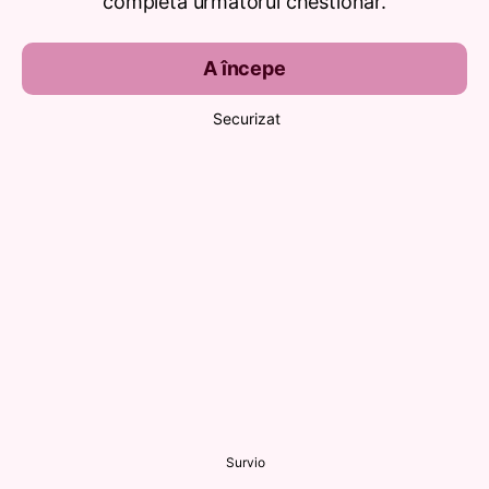
completa următorul chestionar.
A începe
Securizat
Survio