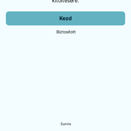
kitöltésére.
Kezd
Biztosított
Survio