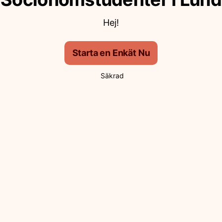
Hej!
Starta en Enkät Nu
Säkrad