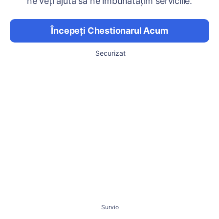
ne veți ajuta să ne îmbunătățim serviciile.
Începeți Chestionarul Acum
Securizat
Survio