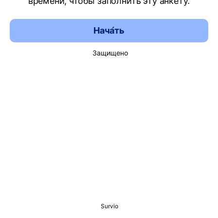
времени, чтобы заполнить эту анкету.
Нача́ть
Защищено
Survio