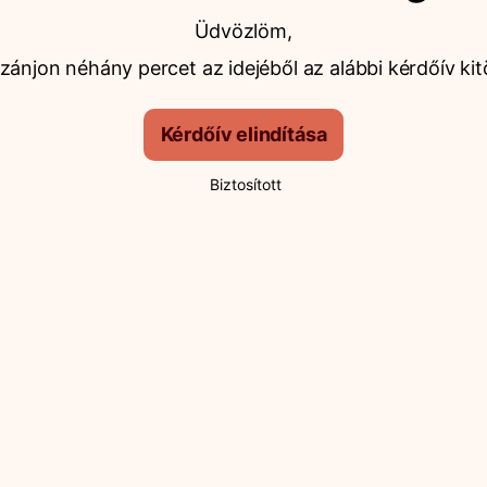
Üdvözlöm,
ánjon néhány percet az idejéből az alábbi kérdőív kit
Kérdőív elindítása
Biztosított