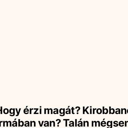
Hogy érzi magát? Kirobban
ormában van? Talán mégse