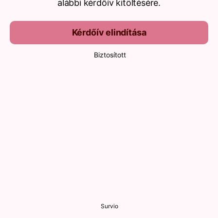
alábbi kérdőív kitöltésére.
Kérdőív elindítása
Biztosított
Survio