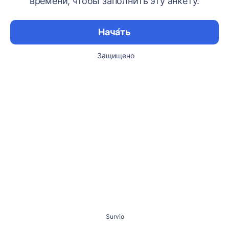
времени, чтобы заполнить эту анкету.
Нача́ть
Защищено
Survio