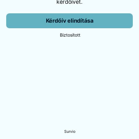
kérdőívet.
Kérdőív elindítása
Biztosított
Survio