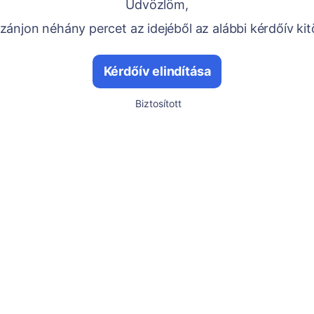
Üdvözlöm,
ánjon néhány percet az idejéből az alábbi kérdőív kit
Kérdőív elindítása
Biztosított