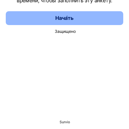
времени, чтобы заполнить эту анкету.
Нача́ть
Защищено
Survio