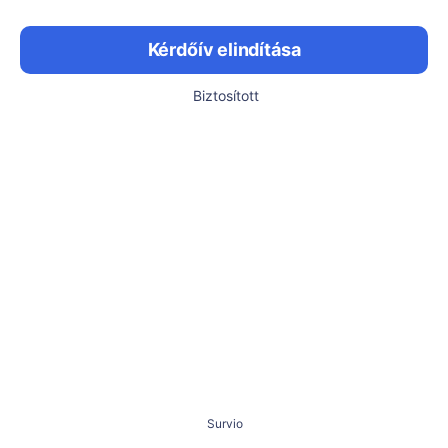
Kérdőív elindítása
Biztosított
Survio