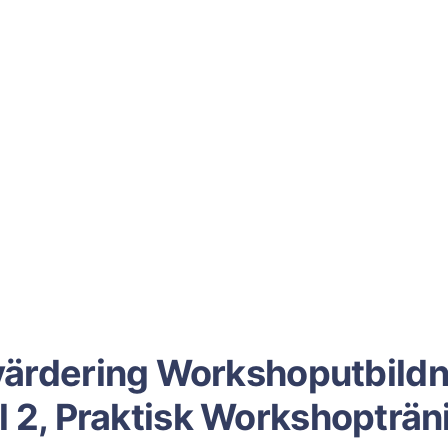
värdering Workshoputbildn
l 2, Praktisk Workshopträn