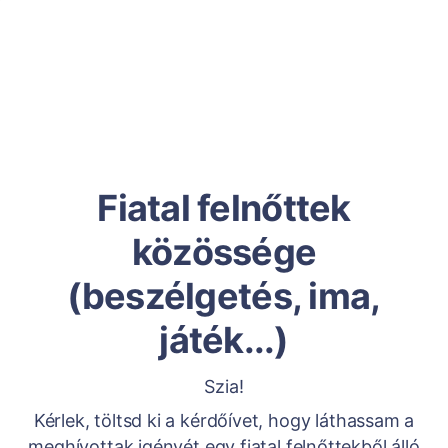
Fiatal felnőttek
közössége
(beszélgetés, ima,
játék...)
Szia!
Kérlek, töltsd ki a kérdőívet, hogy láthassam a
meghívottak igényét egy fiatal felnőttekből álló