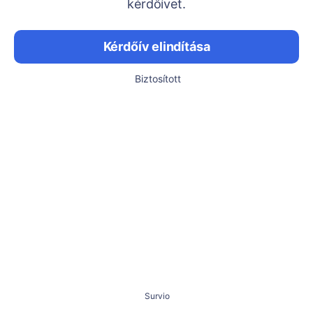
kérdőívet.
Kérdőív elindítása
Biztosított
Survio