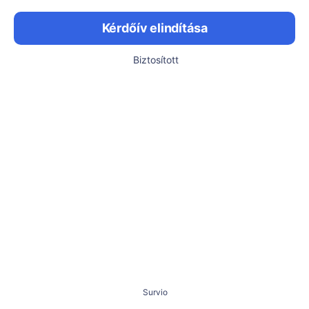
Kérdőív elindítása
Biztosított
Survio