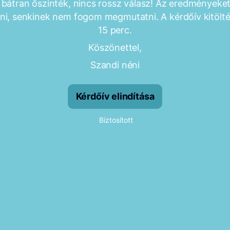
 bátran őszinték, nincs rossz válasz! Az eredményeke
ni, senkinek nem fogom megmutatni. A kérdőív kitölté
15 perc.
Köszönettel,
Szandi néni
Kérdőív elindítása
Biztosított