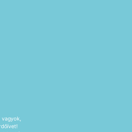
i vagyok,
rdőívet!