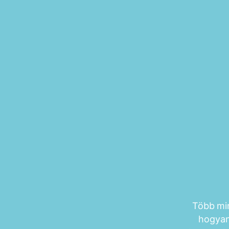
Több min
hogyan 