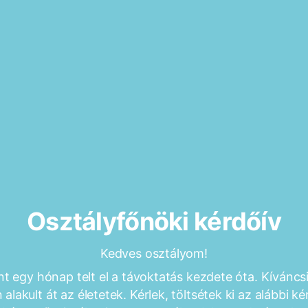
Osztályfőnöki kérdőív
Kedves osztályom!
t egy hónap telt el a távoktatás kezdete óta. Kíváncs
alakult át az életetek. Kérlek, töltsétek ki az alábbi ké