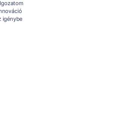
olgozatom
innováció
z igénybe