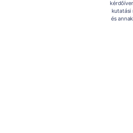
kérdőíve
kutatási
és annak