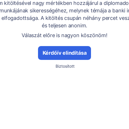
m kitöltésével nagy mértékben hozzájárul a diplomad
 munkájának sikerességéhez, melynek témája a banki 
 elfogadottsága. A kitöltés csupán néhány percet ves
és teljesen anonim.
Válaszát előre is nagyon köszönöm!
Kérdőív elindítása
Biztosított