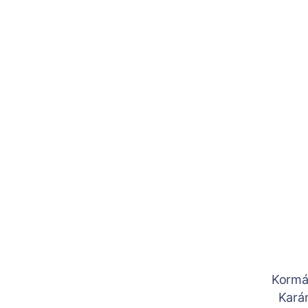
Kormá
Karán