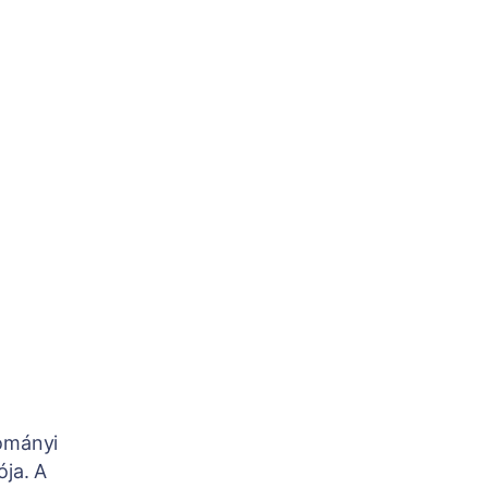
ományi
ója. A