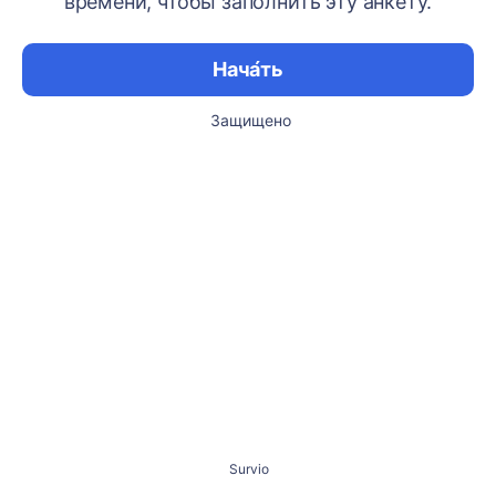
времени, чтобы заполнить эту анкету.
Нача́ть
Защищено
Survio