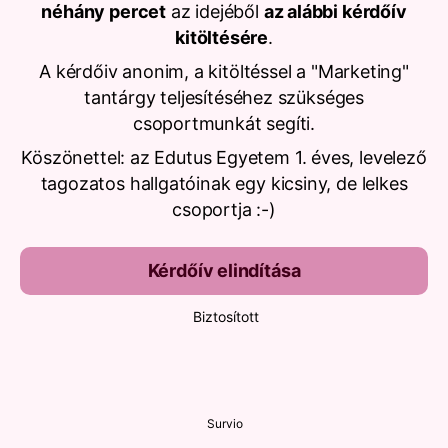
néhány percet
az idejéből
az alábbi kérdőív
kitöltésére
.
A kérdőiv anonim, a kitöltéssel a "Marketing"
tantárgy teljesítéséhez szükséges
csoportmunkát segíti.
Köszönettel: az Edutus Egyetem 1. éves, levelező
tagozatos hallgatóinak egy kicsiny, de lelkes
csoportja :-)
Kérdőív elindítása
Biztosított
Survio