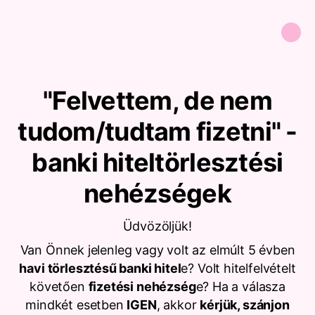
"Felvettem, de nem
tudom/tudtam fizetni" -
banki hiteltörlesztési
nehézségek
Üdvözöljük!
Van Önnek jelenleg vagy volt az elmúlt 5 évben
havi törlesztésű banki hitel
e? Volt hitelfelvételt
követően
fizetési nehézség
e? Ha a válasza
mindkét esetben
IGEN
, akkor
kérjük, szánjon