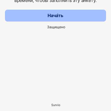
времени, чтобы заполнить эту анкету.
Нача́ть
Защищено
Survio