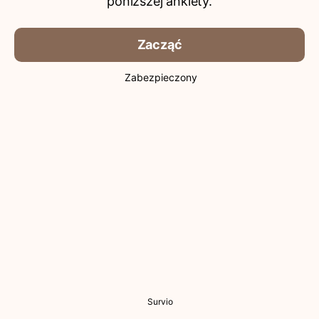
poniższej ankiety.
Zacząć
Zabezpieczony
Survio