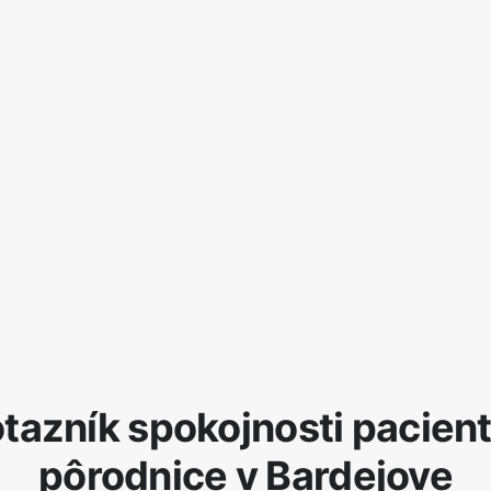
tazník spokojnosti pacien
pôrodnice v Bardejove