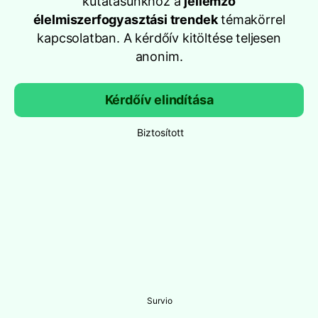
kutatásunkhoz a
jellemző
élelmiszerfogyasztási trendek
témakörrel
kapcsolatban. A kérdőív kitöltése teljesen
anonim.
Kérdőív elindítása
Biztosított
Survio