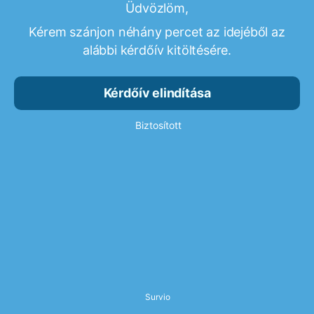
Üdvözlöm,
Kérem szánjon néhány percet az idejéből az
alábbi kérdőív kitöltésére.
Kérdőív elindítása
Biztosított
Survio