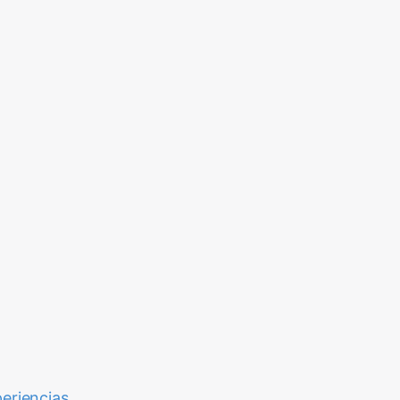
periencias