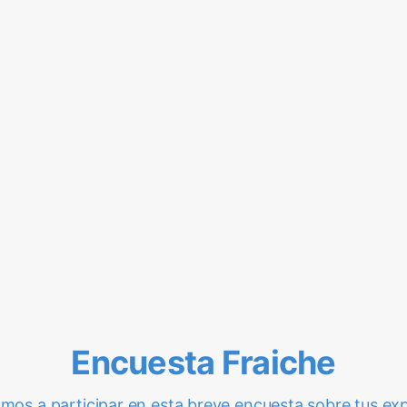
Encuesta Fraiche
amos a participar en esta breve encuesta sobre tus ex