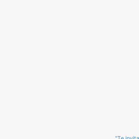
"Te invit