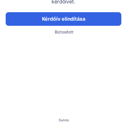
kérdőívet.
Kérdőív elindítása
Biztosított
Survio