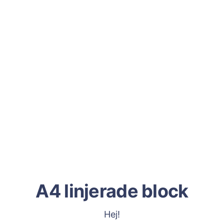
A4 linjerade block
Hej!