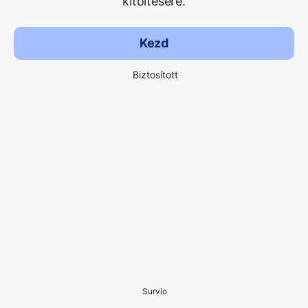
kitöltésére.
Kezd
Biztosított
Survio