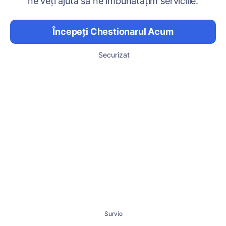
ne veți ajuta să ne îmbunătățim serviciile.
Începeți Chestionarul Acum
Securizat
Survio