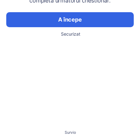
completa următorul chestionar.
A începe
Securizat
Survio