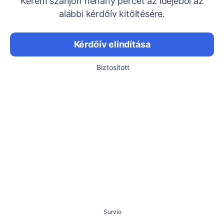
Kérem szánjon néhány percet az idejéből az
alábbi kérdőív kitöltésére.
Kérdőív elindítása
Biztosított
Survio