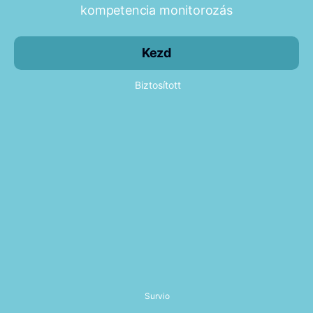
kompetencia monitorozás
Kezd
Biztosított
Survio