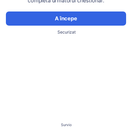
completa următorul chestionar.
A începe
Securizat
Survio