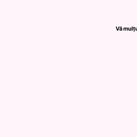
Vă mulț