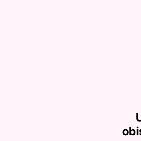
U
obi