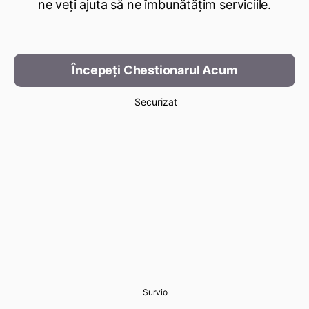
ne veți ajuta să ne îmbunătățim serviciile.
Începeți Chestionarul Acum
Securizat
Survio