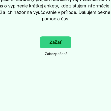
s o vyplnenie krátkej ankety, kde zisťujem informácie
i a ich názor na vyučovanie v prírode. Ďakujem pekne
pomoc a čas.
Začať
Zabezpečené