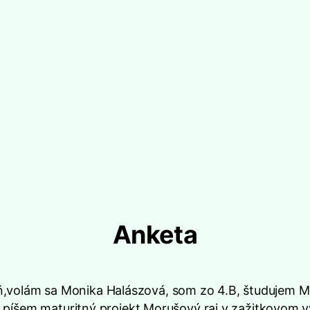
Anketa
,volám sa Monika Halászová, som zo 4.B, študujem M
 píšem maturitný projekt Morušový raj v zažitkovom 