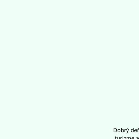
Dobrý deň
turizme a