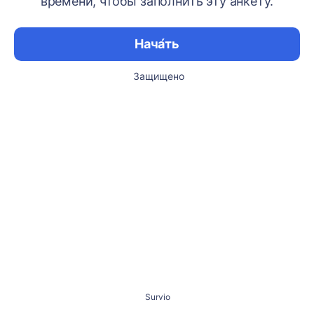
времени, чтобы заполнить эту анкету.
Нача́ть
Защищено
Survio