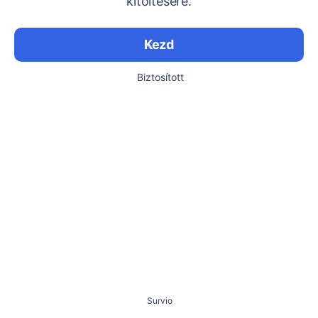
kitöltésére.
Kezd
Biztosított
Survio