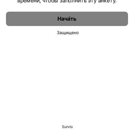
времени, чтобы заполнить эту анкету.
Нача́ть
Защищено
Survio